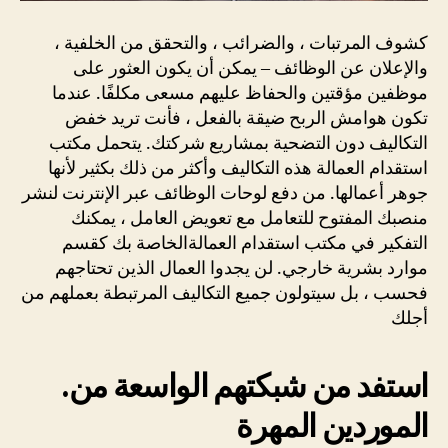
كشوف المرتبات ، والضرائب ، والتحقق من الخلفية ،
والإعلان عن الوظائف – يمكن أن يكون العثور على
موظفين مؤقتين والحفاظ عليهم مسعى مكلفًا. عندما
تكون هوامش الربح ضيقة بالفعل ، فأنت تريد خفض
التكاليف دون التضحية بمشاريع شركتك. يتحمل مكتب
استقدام العمالة هذه التكاليف وأكثر من ذلك بكثير لأنها
جوهر أعمالها. من دفع لوحات الوظائف عبر الإنترنت لنشر
منصبك المفتوح للتعامل مع تعويض العامل ، يمكنك
التفكير في مكتب استقدام العمالةالخاصة بك كقسم
موارد بشرية خارجي. لن يجدوا العمال الذين تحتاجهم
فحسب ، بل سيتولون جميع التكاليف المرتبطة بعملهم من
أجلك
.استفد من شبكتهم الواسعة من
الموردين المهرة