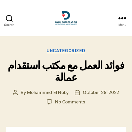
Search
Menu
dally-
sa.com
Categories
UNCATEGORIZED
فوائد العمل مع مكتب استقدام
عمالة
By
Mohammed El Noby
October 28, 2022
Post
Post
author
date
on
No Comments
فوائد
العمل
مع
مكتب